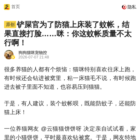
首页
隐私
铲屎官为了防猫上床装了蚊帐，结
原创
果直接打脸……咪：你这蚊帐质量不太
行啊！
狗狗猫咪宠物控
2026-07-07 21:48
很多养猫的人都有个烦恼：猫咪特别喜欢往床上跑，
有时候还会钻进被窝里，粘一床猫毛不说，有时候跑
进去被子里面不知道，也容易压到猫猫。
于是，有人建议，装个蚊帐呗，既能防蚊子，还能防
猫上床！
一位养猫网友
@云猫猫饼饼呀
决定亲自试试看，家
里的小猫饼饼，平时最喜欢钻被窝。于是，网友特地