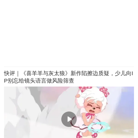
快评｜《喜羊羊与灰太狼》新作陷擦边质疑，少儿向I
P别忘给镜头语言做风险筛查