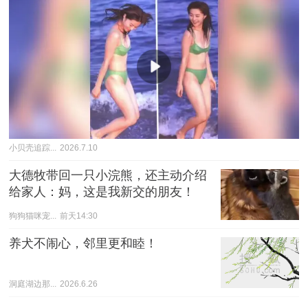
小贝壳追踪...
2026.7.10
大德牧带回一只小浣熊，还主动介绍
给家人：妈，这是我新交的朋友！
狗狗猫咪宠...
前天14:30
养犬不闹心，邻里更和睦！
洞庭湖边那...
2026.6.26