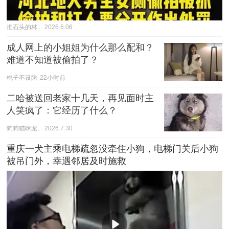
推石头的林...
2026.6.06
成人网上的小姐姐为什么那么配和？
难道不知道被偷拍了？
桃子不设防
22小时前
二哈被送回老家十几天，再见面时主
人笑疯了：它经历了什么？
狗狗猫咪宠...
2026.7.30
重庆一犬主乘电梯疏忽没牵住小狗，电梯门关后小狗
被吊门外，幸遇邻居及时施救