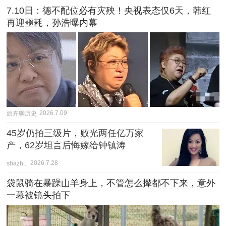
7.10日：德不配位必有灾殃！央视表态仅6天，韩红
再迎噩耗，孙浩曝内幕
旅卉聊历史
2026.7.09
45岁仍拍三级片，败光两任亿万家
产，62岁坦言后悔嫁给钟镇涛
shazh...
2026.7.28
袋鼠骑在暴躁山羊身上，不管怎么撵都不下来，意外
一幕被镜头拍下