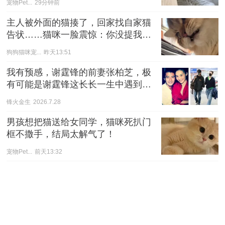
宠物Pet...
29分钟前
主人被外面的猫揍了，回家找自家猫
告状……猫咪一脸震惊：你没提我名
字吗？
狗狗猫咪宠...
昨天13:51
我有预感，谢霆锋的前妻张柏芝，极
有可能是谢霆锋这长长一生中遇到
过，最爱他的女人了。
锋火金生
2026.7.28
男孩想把猫送给女同学，猫咪死扒门
框不撒手，结局太解气了！
宠物Pet...
前天13:32