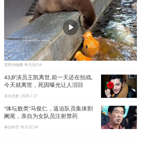
荒野动物圈
昨天09:54
43岁演员王凯离世,前一天还在拍戏,
今天就离世，死因曝光让人泪目
未央史默
2026.7.27
“体坛败类”马俊仁，逼迫队员集体割
阑尾，亲自为女队员注射禁药
拳击时空
昨天22:34