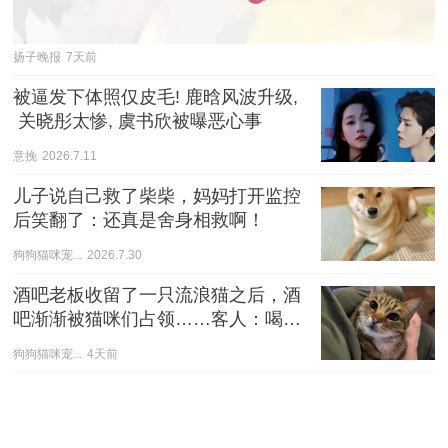
扬子晚报
7天前
被逼发下体照仅皮毛! 鹿晗风波升级,
 关晓彤太惨, 虞书欣被曝恶心事
意挽
2026.7.11
儿子说自己救了柴柴，妈妈打开监控
后笑翻了：还真是舍身相救啊！
狗狗猫咪宠...
2026.7.30
酒吧老板收留了一只流浪猫之后，酒
吧渐渐被猫咪们占领……客人：喝不
喝酒不重要，先撸猫！
狗狗猫咪宠...
4天前