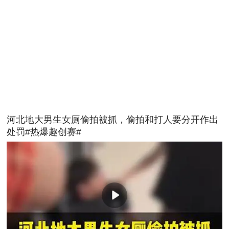
河北地大男生女厕偷拍被抓，偷拍和打人要分开作出
处罚#热爆趣创赛#