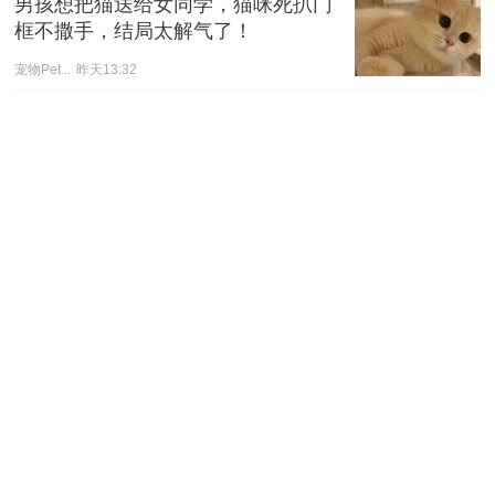
男孩想把猫送给女同学，猫咪死扒门
框不撒手，结局太解气了！
宠物Pet...
昨天13:32