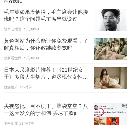
推荐阅读
毛岸英如果没牺牲，毛主席会让他接
班吗？这个问题毛主席早就说过
战争吐槽君
昨天09:40
黄色网站为什么能让你免费观看，了
解真相后，你还敢继续浏览吗
梦新看世界
昨天04:39
日本大尺度影片推荐！《21世纪女
子》多段人生切片，道尽现代女性的
爱与慌
西鑫娱乐
7小时前
央视怒批、目不识丁、脑袋空空？八
一这天发文的于和伟 丢尽了脸面
雨中绽放
21小时前