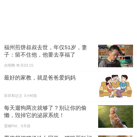
福州煎饼叔叔去世，年仅51岁，妻
子：留不住他，他要去享福了
光明网
昨天03:15
最好的家教，就是爸爸爱妈妈
菲菲和泛泛
3小时前
每天遛狗两次就够了？别让你的偷
懒，毁掉它的泌尿系统！
宠物Pet...
6天前