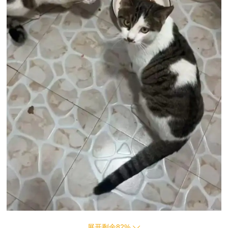
展开剩余
82
%