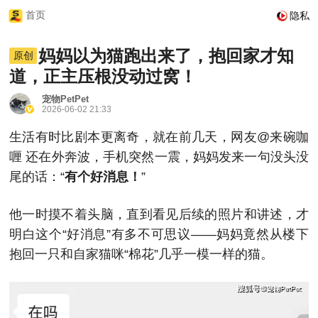
首页
隐私
妈妈以为猫跑出来了，抱回家才知
原创
道，正主压根没动过窝！
宠物PetPet
2026-06-02 21:33
生活有时比剧本更离奇，就在前几天，网友@来碗咖
喱 还在外奔波，手机突然一震，妈妈发来一句没头没
尾的话：“
有个好消息！
”
他一时摸不着头脑，直到看见后续的照片和讲述，才
明白这个“好消息”有多不可思议——妈妈竟然从楼下
抱回一只和自家猫咪“棉花”几乎一模一样的猫。