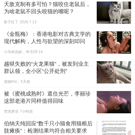
天敌克制有多可怕？猫咬住老鼠后，
为啥老鼠不回头咬猫的嘴呢？
影子红了
2026.7.13
《金瓶梅》：香港电影对古典文学的
现代解构，人性与欲望的深刻叩问
小马哈说娱...
昨天05:14
越狱失败的“火龙果猫”，被发到业主
群认领，全小区“公开处刑”
宠物Pet...
5天前
被《蜜桃成熟时》遮住光芒，李丽珍
这部老港片同样值得回味
梵境梦语
7小时前
伯纳天纯回应“数千只小猫食用猫粮后
肢瘫痪”：检测结果均符合相关要求