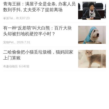
青海王丽：满屋子全是金条, 办案人员
数到手抖, 丈夫受不了提前离场
峯派Tal...
昨天07:23
有一种“反差萌”叫大白熊：百斤大块
头却被扫地机硬控半小时？
宠物Pet...
2026.7.31
二哈偷偷把小猫丢垃圾桶，猫妈回家
上门算账
奇趣动物坊
6小时前