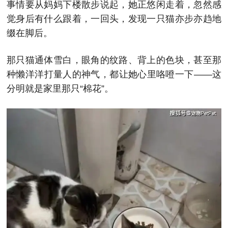
事情要从妈妈下楼散步说起，她正悠闲走着，忽然感
觉身后有什么跟着，一回头，发现一只猫亦步亦趋地
缀在脚后。
那只猫通体雪白，眼角的纹路、背上的色块，甚至那
种懒洋洋打量人的神气，都让她心里咯噔一下——这
分明就是家里那只“棉花”。