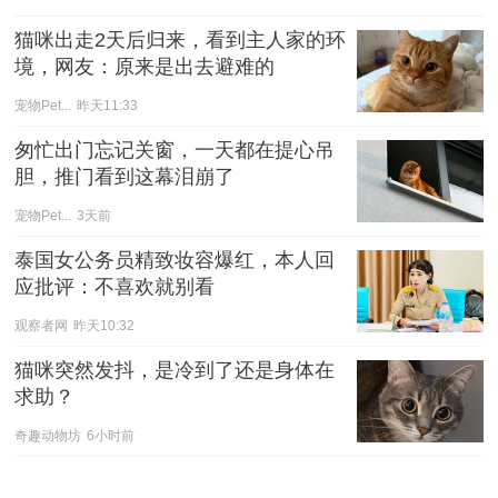
猫咪出走2天后归来，看到主人家的环
境，网友：原来是出去避难的
宠物Pet...
昨天11:33
匆忙出门忘记关窗，一天都在提心吊
胆，推门看到这幕泪崩了
宠物Pet...
3天前
泰国女公务员精致妆容爆红，本人回
应批评：不喜欢就别看
观察者网
昨天10:32
猫咪突然发抖，是冷到了还是身体在
求助？
奇趣动物坊
6小时前